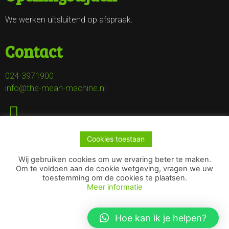
We werken uitsluitend op afspraak.
Contact
024-3971900
info@the-mean-machine.nl
Cookies toestaan
Wij gebruiken cookies om uw ervaring beter te maken.
Om te voldoen aan de cookie wetgeving, vragen we uw
toestemming om de cookies te plaatsen.
Meer informatie
Copyright © 2022 The Mean Machine | Deze website is
gemaakt door
Pittig Bakkie - Online marketing
en
Pennut -
Hoe kan ik je helpen?
Creative & Strategic Content Agency