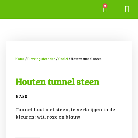
Tattoo gall
Permanente
Home
/
Piercing sieraden
/
Oorlel
/ Houten tunnel steen
Houten tunnel steen
€
7.50
Tunnel hout met steen, te verkrijgen in de
kleuren: wit, roze en blauw.