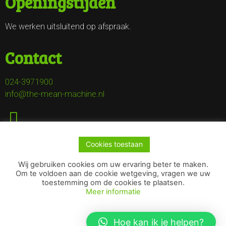
Openingstijden
We werken uitsluitend op afspraak.
Contact
024-3971900
info@the-mean-machine.nl
Cookies toestaan
Wij gebruiken cookies om uw ervaring beter te maken.
Om te voldoen aan de cookie wetgeving, vragen we uw
toestemming om de cookies te plaatsen.
Meer informatie
Copyright © 2022 The Mean Machine | Deze website is
gemaakt door
Pittig Bakkie - Online marketing
en
Pennut -
Hoe kan ik je helpen?
Creative & Strategic Content Agency