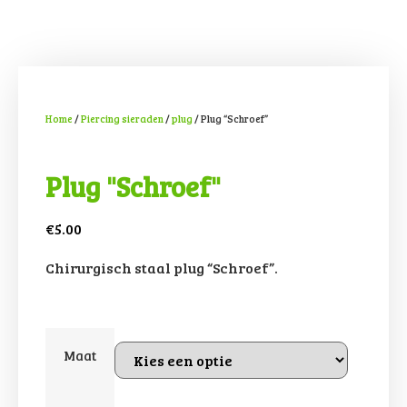
Home
/
Piercing sieraden
/
plug
/ Plug “Schroef”
Plug "Schroef"
€
5.00
Chirurgisch staal plug “Schroef”.
Maat