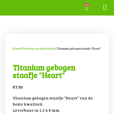
Tattoo gall
Permanente
Home
/
Piercing sieraden
/
Rook
/ Titanium gebogen staafje “Heart”
Titanium gebogen
staafje "Heart"
€
7.50
Titanium gebogen staafje “Heart” van de
beste kwaliteit.
Leverbaar in 1,2 x 8 mm.