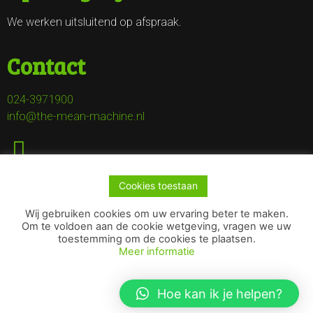
We werken uitsluitend op afspraak.
Contact
024-3971900
info@the-mean-machine.nl
Cookies toestaan
Wij gebruiken cookies om uw ervaring beter te maken.
Om te voldoen aan de cookie wetgeving, vragen we uw
toestemming om de cookies te plaatsen.
Meer informatie
Copyright © 2022 The Mean Machine | Deze website is
gemaakt door
Pittig Bakkie - Online marketing
en
Pennut -
Hoe kan ik je helpen?
Creative & Strategic Content Agency