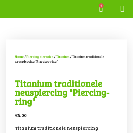
Tattoo gall
Permanente
Home
/
Piercing sieraden
/
Titanium
/ Titanium traditionele
neuspiercing “Piercing-ring”
Titanium traditionele
neuspiercing "Piercing-
ring"
€
5.00
Titanium traditionele neuspiercing