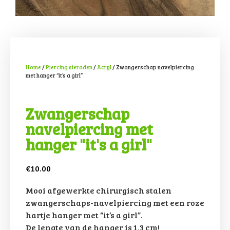
Home
/
Piercing sieraden
/
Acryl
/ Zwangerschap navelpiercing
met hanger “it’s a girl”
Zwangerschap
navelpiercing met
hanger "it's a girl"
€
10.00
Mooi afgewerkte chirurgisch stalen
zwangerschaps-navelpiercing met een roze
hartje hanger met “it’s a girl”.
De lengte van de hanger is 1,3 cm!